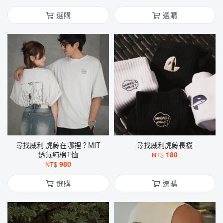
選購
選購
尋找威利 虎鯨在哪裡？MIT
尋找威利虎鯨長襪
透氣純棉T恤
180
NT$
980
NT$
選購
選購