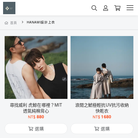
HANAMI設計上衣
首頁
尋找威利 虎鯨在哪裡？MIT
浪間之鯱極輕抗UV抗污收納
透氣純棉背心
快乾衣
880
1680
NT$
NT$
選購
選購