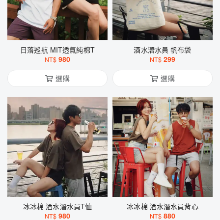
日落巡航 MIT透氣純棉T
酒水潛水員 帆布袋
980
299
NT$
NT$
選購
選購
冰冰棉 酒水潛水員T恤
冰冰棉 酒水潛水員背心
980
880
NT$
NT$