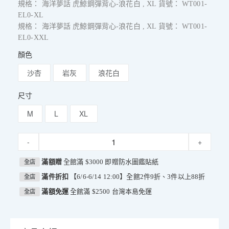
規格： 海洋夢話 虎鯨鋼彈背心-浪花白 , XL 貨號： WT001-
EL0-XL
規格： 海洋夢話 虎鯨鋼彈背心-浪花白 , XL 貨號： WT001-
EL0-XXL
顏色
沙杏
岩灰
浪花白
尺寸
M
L
XL
-
+
滿額贈
全館滿 $3000 即贈防水圖鑑貼紙
全店
滿件折扣
【6/6-6/14 12:00】全館2件9折、3件以上88折
全店
滿額免運
全館滿 $2500 台灣本島免運
全店