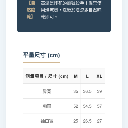
【自
高溫是印花的頭號殺手！嚴禁使
然陰
用烘乾機，洗後於陰涼處自然晾
乾】
乾即可。
平量尺寸 (cm)
測量項目 / 尺寸 (cm)
M
L
XL
肩寬
35
36.5
39
胸圍
52
54.5
57
袖口寬
25
26.5
27