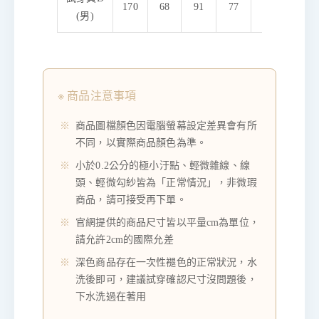
170
68
91
77
98
(男)
※ 商品注意事項
商品圖檔顏色因電腦螢幕設定差異會有所
不同，以實際商品顏色為準。
小於0.2公分的極小汙點、輕微雜線、線
頭、輕微勾紗皆為「正常情況」，非微瑕
商品，請可接受再下單。
官網提供的商品尺寸皆以平量cm為單位，
請允許2cm的國際允差
深色商品存在一次性褪色的正常狀況，水
洗後即可，建議試穿確認尺寸沒問題後，
下水洗過在著用