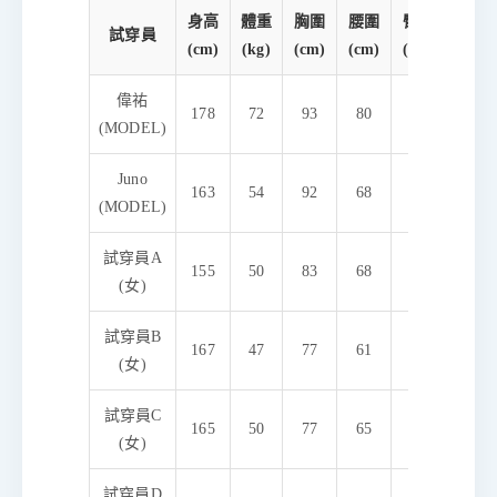
身高
體重
胸圍
腰圍
臀圍
試穿員
(cm)
(kg)
(cm)
(cm)
(cm)
偉祐
178
72
93
80
96
L合
(MODEL)
Juno
163
54
92
68
91
M順
(MODEL)
試穿員A
155
50
83
68
90
L
(女)
試穿員B
M寬
167
47
77
61
81
(女)
試穿員C
165
50
77
65
92
M順
(女)
試穿員D
M合