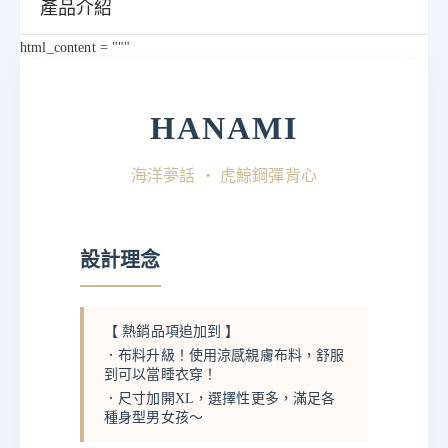
產品介紹
html_content = """
HANAMI
海洋夢話 ・ 虎鯨鋼彈背心
設計理念
【 熱銷品項追加到 】
．布料升級！使用涼感親膚布料，舒服
到可以當睡衣穿！
．尺寸加開XL，選擇性更多，滿足各
種身型男女孩～