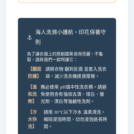
海人洗滌小護航・印花保養守
則
為了讓衣服上的原創圖案長保亮麗、不龜
裂，請與我們一起呵護它：
【翻面
請將衣物 翻到反面 並套入洗衣
防護】
袋，減少洗衣機揉搓摩擦。
【溫
務必使用 pH值中性洗衣精。請避
和洗
免使用含有強效去漬、增白、螢
劑】
光劑、漂白等強鹼性洗劑。
【冷
請用 30°C以下冷水 溫柔清洗。
水快
縮短浸泡時間，切勿浸泡過長時
洗】
間。