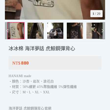
1
/
20
冰冰棉 海洋夢話 虎鯨鋼彈背心
880
NT$
HANAMI made
・顏色：沙杏、岩灰、浪花白
・材質：50%縲縈 45%聚酯纖維 5%彈性纖維
・尺寸：M、L、XL、XXL
海洋夢話 虎鯨鋼彈背心官網